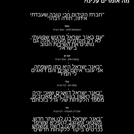
מה אומרים עלינו?
"חברת הקידום הכי טובה שעבדתי
איתה, תודה רבה!"
טומי
המומחים לפינוי
-
אתר הבית
"עם באנר ישראל מרגיש שפגעתי,
לא רק מקדמים מעולה אלה גם
נותנים את השירות הטוב
בישראל"
עם חן
קבוצת אלון
-
אתר הבית
"באנר ישראל היא כמו משפחה,
אני עובד איתם שנים והם דואגים
לי תמיד"
אלי
עולם הים
-
דף הבית
"באנר ישראל דואגים שאני יהיה
מקום ראשון בגוגל ולא מאכזבים,
מספר הלקוחות שלי גדל בזכותם"
חזי
עורך דין תעבורה
-
דף הבית
"באנר ישראל בנו לנו אתר חדש,
מקצועי ומעוצב להפליא ששיפר
את הנראות שלנו ברשת ומשמש
ככרטיס ביקור ללקוחות חדשים"