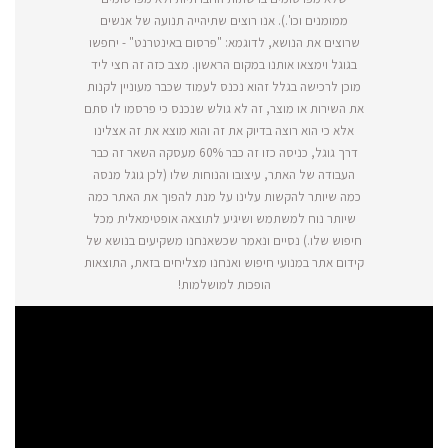
ממומנים וכו'.). אנו רוצים שתיהייה תנועה של אנשים
שרוצים את הנושא, לדוגמא: "פרסום באינטרנט" - יחפשו
בגוגל וימצאו אותנו במקום הראשון. מצב כזה זה חצי ליד
מוכן לרכישה בגלל זהוא נכנס לעמוד שכבר מעוניין לקנות
את השירות או מוצר, זה לא גולש שנכנס כי פרסמו לו סתם
אלא כי הוא רוצה בדיוק את זה והוא מוצא את זה אצלינו
דרך גוגל, כניסה כזו זה כבר 60% מעסקה השאר זה כבר
העבודה של האתר, עיצובו והנוחות שלו (לכן גוגל מנסה
כמה שיותר להקשות עלינו על מנת להפוך את האתר כמה
שיותר נוח למשתמש ושיגיע לתוצאה אופטימאלית מכל
חיפוש שלו.) נסיים ונאמר שכשאנחנו משקיעים בנושא של
קידום אתר במנועי חיפוש ואנחנו מצליחים בזאת, התוצאות
הופכות למושלמות!