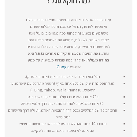
למה דווקא גוגל ?
על העובדה שגוגל הוא מנוע החיפוש המוצלח ביותר בעולם
אי אפשר לערער, גם על עצמכם תוכלו לגלות שאתם
משתמשים במנוע זה לפחות כמה פעמים ביום על מנת
לקבל תשובות לשאלות, למצוא את האתרים הרלוונטים
למה שאתם מחפשים, למצוא יחסי עבודה כאלו או אחרים
ועוד...
זאת הסיבה שלעשות קידום אתרים בגוגל היא
בחירה מעולה.
אז להלן כמה עובדות מעניינות על מנוע
החיפוש
Google
:
גוגל הוא האתר הנצפה ביותר בארץ (אחריו פייסבוק).
גוגל תופס נתח שוק של כ80 אחוז בארץ (השאר מתחלק עם שאר מנועי
החיפוש.. Bing, Yahoo, Walla, Nana10...).
כ70 אחוז מהמכירות בעולם מתבצעות באינטרנט.
90 אחוז מהכניסות לאתרים מתבצעות דרך מנועי חיפוש.
הרוב הכולל של הגולשים נכנס דרך התוצאות האורגניות ולא דרך הקישורים
הממומנים.
פחות מ10 אחוז מהגולשים יגיע לדף השני בתוצאות החיפוש.
אם אתה לא בעמוד הראשון... אתה לא קיים.