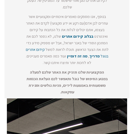
לקידום אתרים הוגן ואתי שישמור על המוניטין של העסק
שלכם.
בנוסף, אנו מספקים מאמרים איכותיים ומקצועיים אשר
עוזרים לבן אדם(עם רקע או ידע מקצועי) לקדם את האתר
בעצמו, אתם יכולים לגלות את כל הכתבות על קידום
ואינטרנט
בבלוג קידום אתרים
שלנו, לא נספר לכם את
המתכון הסודי של באנר ישראל, אבל יש מספיק מידע כדי
לתת את הצעד הראשון. תוכלו לראות למשל
קידום אתרים
בגוגל
מדריך
,
מה זה דומיין
ועוד כמה מאמרים מעניינים.
לא לחכות יותר ותיצרו איתנו קשר.
המקצועיות שלנו תזניק את האתר שלכם למעלה
במנוע החיפוש של גוגל ותאפשר לכם העלאת הכנסות
משמעותית באמצעות לידים, פניות גולשים וסגירת
עסקאות.