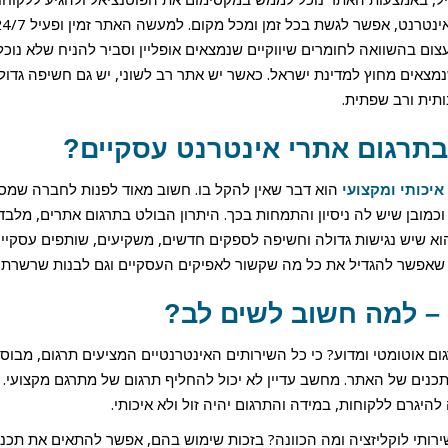
 עצום בהשוואה לחומרים שיווקיים שנמצאים אופליין וסביר להניח שלא נוכל
מצאים מחוץ למדינת ישראל. כאשר יש אתר רב לשוני, יש גם חשיפה גדו
תית ורב שפתית.
בתרגום אתרי אינטרנט עסקיים?
יכותי ומקצועי
הוא דבר שאין להקל בו. חשוב מאוד לפנות לחברה שמס
כמובן שיש לה ניסיון והתמחות בכך. היתרון הבולט בתרגום אתרים, מלבד
וא שיש נגישות גדולה וחשיפה לספקים חדשים, משקיעים, שותפים עסקיים 
אפשר להגדיל את כל מה שקשור לאפיקים העסקיים וגם לבנות שרשרת ני
– למה חשוב לשים לב?
ום אוטומטי ומדוע? כי כל השירותים האינטרנטיים המציעים תרגום, מבו
נים של האתר. מחשב עדיין לא יכול להחליף תרגום של מתרגם מקצועי.
היגרם ללקוחות, במידה והתרגום יהיה זול ולא איכותי.
ירותי לוקליזציה ומה הכוונה? בזכות שימוש בהם, אפשר להתאים את תכנ