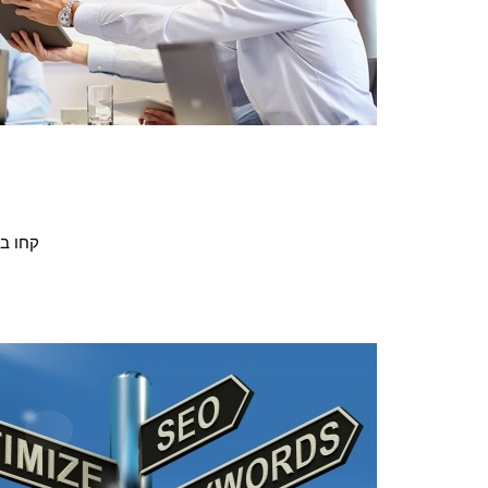
קחו בח