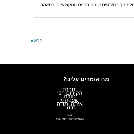
ולתמוך בהיבטים שונים בחיים המקצועיים. במאמר
הבא »
מה אומרים עלינו?
"עם באנר
ישראל
מרגיש
שפגעתי, לא
רק מקדמים
מעולה אלה
גם נותנים
את השירות
הטוב
בישראל"
עם חן
קבוצת אלון
-
אתר הבית