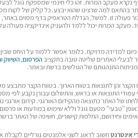
ף נקרא מעקב המרות. זהו כלי חינמי שמספקת גוגל לבעל
 בהתאם למה שרצינו שהוא יבצע. כל קליק של לקוח מס
 פעולה זו. למשל, הגדלת הטראפיק בדף מסוים באתר, 
ד. מעקב המרות יכול ללמד ולהעניק אינדיקציה מעולה על 
ן כיום למדידה מדויקת. כלומר אפשר ללמוד על היחס שבין
 לבעלי האתרים שליטה טובה בתקציב
הפרסום, השיווק וה
 מניתוח התנהגותם של הגולשים ברשת ובאתר.
הקצר והן לתוצאות בטווח הארוך. בטווח הקצר מתבצע מעק
 עמודי התוצאות או בראש, והתשלום עבורן נקבע לפי מספ
חתו של האתר כתוצאה מהקידום האורגני. קידום אורגני
ופן "טבעי" מטעם גוגל וללא שימוש במודעות או פרסום. ק
ימים וחידושם, החלפות קישורים, חשיפה של האתר ברשת
י אינטרנט
חשוב לדאוג לשני אלמנטים גורליים לקבלת א