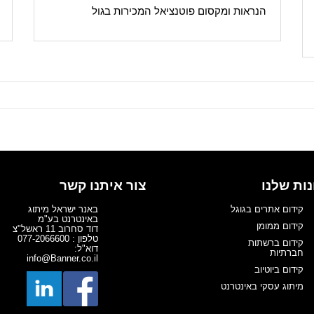
הנראות ומקסום פוטנציאל המכירות בגול
ות שלנו
צור איתנו קשר
קידום אתרים בגוגל
באנר ישראל מיתוג
באינטרנט בע"מ
קידום ממומן
דוד סחרוב 11 ראשל"צ
טלפון : 077-2066600
קידום ברשתות
דוא"ל:
חברתיות
info@Banner.co.il
קידום ביוטיוב
מיתוג עסקי באינטרנט