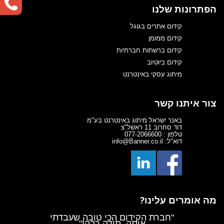
הפתרונות שלנו
קידום אתרים בגוגל
קידום ממומן
קידום ברשתות חברתיות
קידום ביוטיוב
מיתוג עסקי באינטרנט
צור איתנו קשר
באנר ישראל מיתוג באינטרנט בע"מ
דוד סחרוב 11 ראשל"צ
טלפון : 077-2066600
דוא"ל: info@Banner.co.il
מה אומרים עלינו?
"עם באנר ישראל מרגיש שפגעתי,
"חברת הקידום הכי טובה שעבדתי
איתה, תודה רבה!"
לא רק מקדמים מעולה אלה גם