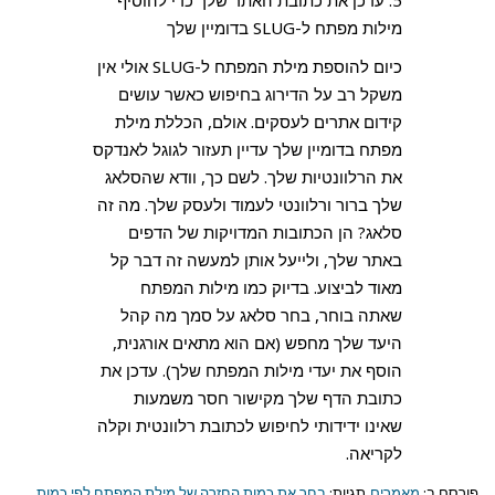
5. עדכן את כתובת האתר שלך כדי להוסיף
מילות מפתח ל-SLUG בדומיין שלך
כיום להוספת מילת המפתח ל-SLUG אולי אין
משקל רב על הדירוג בחיפוש כאשר עושים
קידום אתרים לעסקים. אולם, הכללת מילת
מפתח בדומיין שלך עדיין תעזור לגוגל לאנדקס
את הרלוונטיות שלך. לשם כך, וודא שהסלאג
שלך ברור ורלוונטי לעמוד ולעסק שלך. מה זה
סלאג? הן הכתובות המדויקות של הדפים
באתר שלך, ולייעל אותן למעשה זה דבר קל
מאוד לביצוע. בדיוק כמו מילות המפתח
שאתה בוחר, בחר סלאג על סמך מה קהל
היעד שלך מחפש (אם הוא מתאים אורגנית,
הוסף את יעדי מילות המפתח שלך). עדכן את
כתובת הדף שלך מקישור חסר משמעות
שאינו ידידותי לחיפוש לכתובת רלוונטית וקלה
לקריאה.
פורסם ב:
מאמרים
תגיות:
בחר את כמות החזרה של מילת המפתח לפי כמות