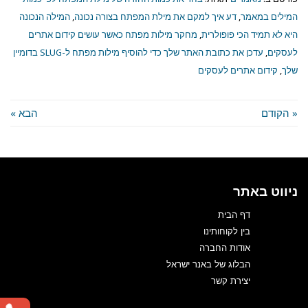
המילים במאמר
,
דע איך למקם את מילת המפתח בצורה נכונה
,
המילה הנכונה
היא לא תמיד הכי פופולרית
,
מחקר מילות מפתח כאשר עושים קידום אתרים
לעסקים
,
עדכן את כתובת האתר שלך כדי להוסיף מילות מפתח ל-SLUG בדומיין
שלך
,
קידום אתרים לעסקים
« הקודם
הבא »
ניווט באתר
דף הבית
בין לקוחותינו
אודות החברה
הבלוג של באנר ישראל
יצירת קשר