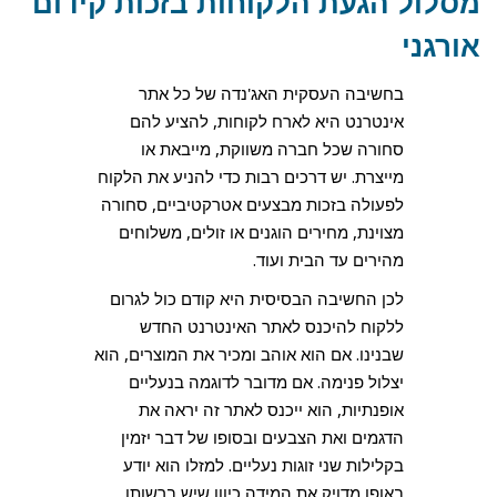
מסלול הגעת הלקוחות בזכות קידום
אורגני
בחשיבה העסקית האג'נדה של כל אתר
אינטרנט היא לארח לקוחות, להציע להם
סחורה שכל חברה משווקת, מייבאת או
מייצרת. יש דרכים רבות כדי להניע את הלקוח
לפעולה בזכות מבצעים אטרקטיביים, סחורה
מצוינת, מחירים הוגנים או זולים, משלוחים
מהירים עד הבית ועוד.
לכן החשיבה הבסיסית היא קודם כול לגרום
ללקוח להיכנס לאתר האינטרנט החדש
שבנינו. אם הוא אוהב ומכיר את המוצרים, הוא
יצלול פנימה. אם מדובר לדוגמה בנעליים
אופנתיות, הוא ייכנס לאתר זה יראה את
הדגמים ואת הצבעים ובסופו של דבר יזמין
בקלילות שני זוגות נעליים. למזלו הוא יודע
באופן מדויק את המידה כיוון שיש ברשותו