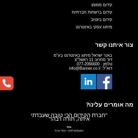
קידום ממומן
קידום ברשתות חברתיות
קידום ביוטיוב
מיתוג עסקי באינטרנט
צור איתנו קשר
באנר ישראל מיתוג באינטרנט בע"מ
דוד סחרוב 11 ראשל"צ
טלפון : 077-2066600
דוא"ל: info@Banner.co.il
מה אומרים עלינו?
"עם באנר ישראל מרגיש שפגעתי,
"חברת הקידום הכי טובה שעבדתי
איתה, תודה רבה!"
לא רק מקדמים מעולה אלה גם
נותנים את השירות הטוב
בישראל"
טומי
המומחים לפינוי
-
אתר הבית
עם חן