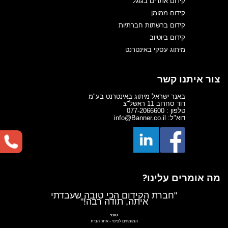
קידום אתרים בגוגל
קידום ממומן
קידום ברשתות חברתיות
קידום ביוטיוב
מיתוג עסקי באינטרנט
צור איתנו קשר
באנר ישראל מיתוג באינטרנט בע"מ
דוד סחרוב 11 ראשל"צ
טלפון : 077-2066600
דוא"ל: info@Banner.co.il
מה אומרים עלינו?
"חברת הקידום הכי טובה שעבדתי
איתה, תודה רבה!"
טומי
המומחים לפינוי
-
אתר הבית